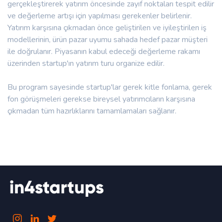
gerçekleştirerek yatırım öncesinde zayıf noktaları tespit edilir
ve değerleme artışı için yapılması gerekenler belirlenir.
Yatırım karşısına çıkmadan önce geliştirilen ve iyileştirilen iş
modellerinin, ürün pazar uyumu sahada hedef pazar müşteri
ile doğrulanır. Piyasanın kabul edeceği değerleme rakamı
üzerinden startup'ın yatırım turu organize edilir.
Bu program sayesinde startup'lar gerek kitle fonlama, gerek
fon görüşmeleri gerekse bireysel yatırımcıların karşısına
çıkmadan tüm hazırlıklarını tamamlamaları sağlanır.