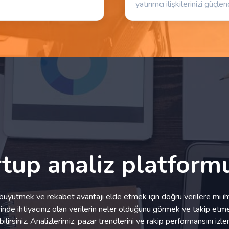
yatırımcı ilişkilerinizi güçlend
rtup analiz platform
ı büyütmek ve rekabet avantajı elde etmek için doğru verilere mi iht
rinde ihtiyacınız olan verilerin neler olduğunu görmek ve takip etme
abilirsiniz. Analizlerimiz, pazar trendlerini ve rakip performansını 