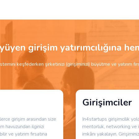
üyüyen girişim yatırımcılığına hem
istemini keşfederken şirketinizi (girişiminizi) büyütme ve yatırım fır
Girişimciler
nlerce girişim arasından size
In4startups girişimcilik yo
im havuzundan ilginizi
mentorluk, networking ve i
lir ve yatırım fırsatına
imkânı yakalayın. Girişiminiz