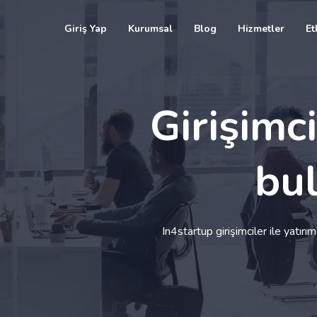
Giriş Yap
Kurumsal
Blog
Hizmetler
Et
Girişimci
bu
In4startup girişimciler ile yatır