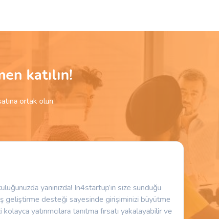
en katılın!
satına ortak olun.
lculuğunuzda yanınızda! In4startup’ın size sunduğu
ş geliştirme desteği sayesinde girişiminizi büyütme
i kolayca yatırımcılara tanıtma fırsatı yakalayabilir ve