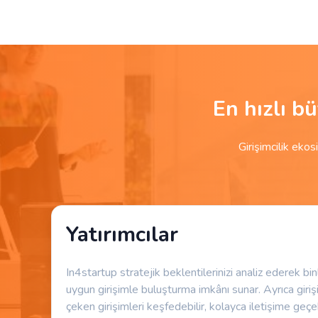
En hızlı b
Girişimcilik ekos
Yatırımcılar
In4startup stratejik beklentilerinizi analiz ederek bi
uygun girişimle buluşturma imkânı sunar. Ayrıca giriş
çeken girişimleri keşfedebilir, kolayca iletişime geçebi