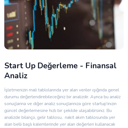
Start Up Değerleme - Finansal
Analiz
İşletmenizin mali tablolarında yer alan veriler ışığında genel
durumu değerlendirebileceğiniz bir analizdir. Ayrıca bu analiz
sonuçlarına ve diğer analiz sonuçlarınıza göre startup'ınızın
güncel değerlemesine hızlı bir şekilde ulaşabilirsiniz. Bu
analizde bilanço, gelir tablosu, nakit akım tablosunda yer
alan belli başlı kalemlerinde yer alan değerleri kullanacak