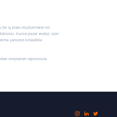
u bir iş planı oluşturmanın en
rsiniz. Ayrıca pazar analizi, sizin
çıkma şansınızı kolaylıkla
fından onaylanan raporunuzu