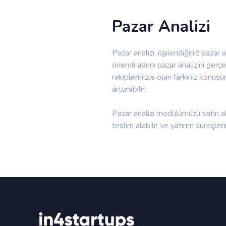
Pazar Analizi
Pazar analizi, ilgilendiğiniz pazar
önemli adımı pazar analizini gerçe
rakiplerinizle olan farkınız konusu
arttırabilir.
Pazar analizi modülümüzü satın a
teslim alabilir ve yatırım süreçlerini