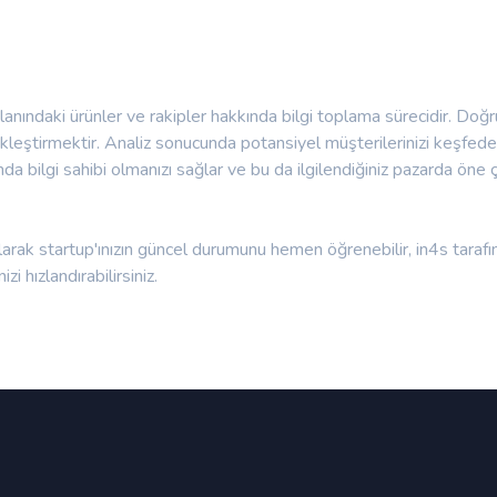
 alanındaki ürünler ve rakipler hakkında bilgi toplama sürecidir. Doğr
kleştirmektir. Analiz sonucunda potansiyel müşterilerinizi keşfedebili
nda bilgi sahibi olmanızı sağlar ve bu da ilgilendiğiniz pazarda öne 
larak startup'ınızın güncel durumunu hemen öğrenebilir, in4s tara
zi hızlandırabilirsiniz.