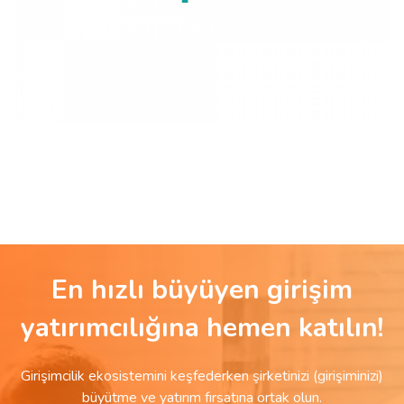
En hızlı büyüyen girişim
yatırımcılığına hemen katılın!
Girişimcilik ekosistemini keşfederken şirketinizi (girişiminizi)
büyütme ve yatırım fırsatına ortak olun.