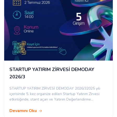
STARTUP YATIRIM ZİRVESİ DEMODAY
2026/3
STARTUP YATIRIM ZİRVESİ DEMODAY 2026/32025 yılı
içerisinde 5. kez organize edilen Startup Yatırım Zirvesi
etkinliğinde, stant açan ve Yatırım Değerlendirme…
Devamını Oku